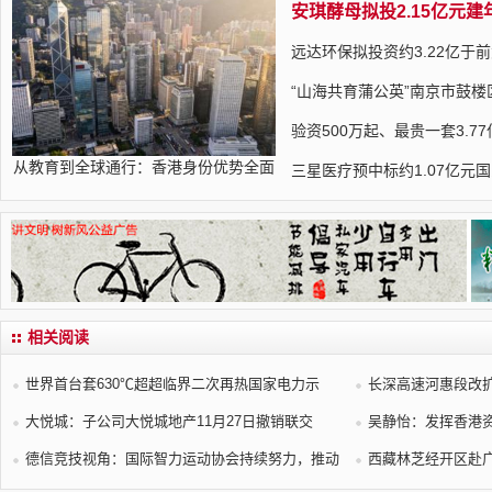
安琪酵母拟投2.15亿元
远达环保拟投资约3.22亿于
“山海共育蒲公英”南京市鼓
验资500万起、最贵一套3.77
从教育到全球通行：香港身份优势全面
三星医疗预中标约1.07亿元
相关阅读
世界首台套630℃超超临界二次再热国家电力示
长深高速河惠段改
大悦城：子公司大悦城地产11月27日撤销联交
吴静怡：发挥香港
德信竞技视角：国际智力运动协会持续努力，推动
西藏林芝经开区赴