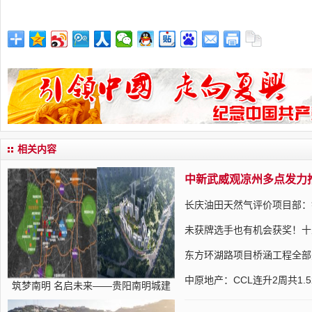
相关内容
中新武威观凉州多点发力
长庆油田天然气评价项目部：
未获牌选手也有机会获奖！十
东方环湖路项目桥涵工程全部
中原地产：CCL连升2周共1.5
筑梦南明 名启未来——贵阳南明城建