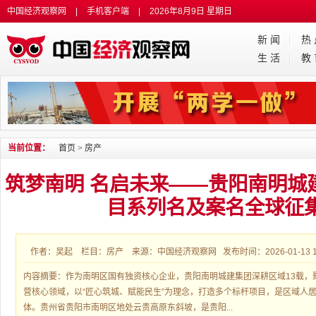
中国经济观察网
|
手机客户端
|
2026年8月9日 星期日
新 闻
热
生 活
教
当前位置：
首页
>
房产
筑梦南明 名启未来——贵阳南明城
目系列名及案名全球征
作者：吴起 栏目：房产 来源：中国经济观察网 发布时间：2026-01-13 15
内容摘要：作为南明区国有独资核心企业，贵阳南明城建集团深耕区域13载，
营核心领域，以“匠心筑城、赋能民生”为理念，打造多个标杆项目，是区域人
体。贵州省贵阳市南明区地处云贵高原东斜坡，是贵阳...