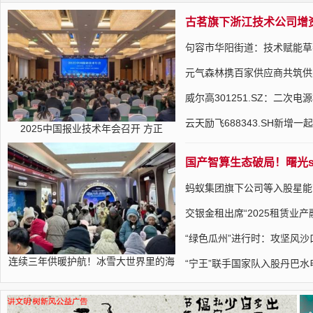
古茗旗下浙江技术公司增资至
句容市华阳街道：技术赋能草
元气森林携百家供应商共筑供
威尔高301251.SZ：二次电
云天励飞688343.SH新增
2025中国报业技术年会召开 方正
国产智算生态破局！曙光sc
蚂蚁集团旗下公司等入股星能
交银金租出席“2025租赁业产
“绿色瓜州”进行时：攻坚风
连续三年供暖护航！冰雪大世界里的海
“宁王”联手国家队入股丹巴