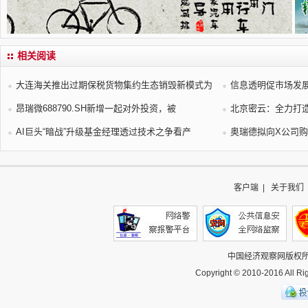
相关阅读
大连海关推出过期保税货物集约生态销毁新模式为
信息透明促市场发
昂瑞微688790.SH新增一起对外投资，被
北京密云：全力打
AI巨头“暗战”升级基金经理透过技术之争看产
奥瑞德拟向X公司购
客户端
|
关于我们
中国经济观察网
版权
Copyright © 2010-2016 All 