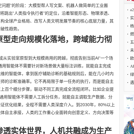
特定问题”的阶段：大模型帮人写文案、机器人做简单的工业搬
a
I将跳出“人类指令执行者”的定位，沿着智能形态、物理渗透、
实
重构全球产业格局、改写人类文明发展节奏的核心底层力量，其
杨
突破性趋势。
燃
原型走向规模化落地，跨域能力彻
五
未
成从实验室原型到大规模商用的跨越，彻底告别当前AI“一个场
欧
通用智能体不需要针对新场景做大量标注训练，就能自主完成
A
运维的智能体，拿到医疗辅助诊断的基础规则后，能在几小时内
绿
医师的诊断准确率。它不再局限于单一任务的执行，而是能自主
遇
至上百个细分步骤，联动不同工具完成全流程闭环。比如企业提
标，通用智能体不需要人工拆分任务，就能自主调取生产数据、分
证优化结果，全程不需要人类深度介入。到2030年，80%以上
能体自主承接，人类的工作重心全面转向创意定义、方向决策等
渗透实体世界，人机共融成为生产