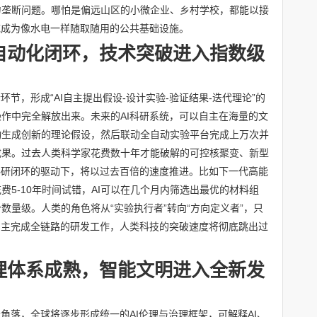
力垄断问题。哪怕是偏远山区的小微企业、乡村学校，都能以接
底成为像水电一样随取随用的公共基础设施。
自动化闭环，技术突破进入指数级
环节，形成“AI自主提出假设-设计实验-验证结果-迭代理论”的
作中完全解放出来。未来的AI科研系统，可以自主在海量的文
动生成创新的理论假设，然后联动全自动实验平台完成上万次并
成果。过去人类科学家花费数十年才能破解的可控核聚变、新型
科研闭环的驱动下，将以过去百倍的速度推进。比如下一代高能
5-10年时间试错，AI可以在几个月内筛选出最优的材料组
数量级。人类的角色将从“实验执行者”转向“方向定义者”，只
自主完成全链路的研发工作，人类科技的突破速度将彻底跳出过
理体系成熟，智能文明进入全新发
角落，全球将逐步形成统一的AI伦理与治理框架，可解释AI、