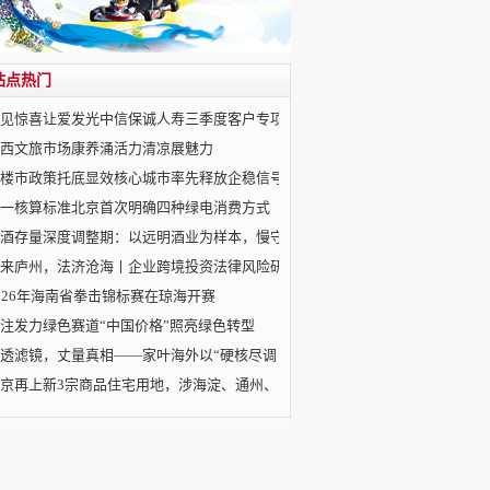
站点热门
见惊喜让爱发光中信保诚人寿三季度客户专项
西文旅市场康养涌活力清凉展魅力
楼市政策托底显效核心城市率先释放企稳信号
一核算标准北京首次明确四种绿电消费方式
酒存量深度调整期：以远明酒业为样本，慢守
来庐州，法济沧海丨企业跨境投资法律风险研
026年海南省拳击锦标赛在琼海开赛
注发力绿色赛道“中国价格”照亮绿色转型
透滤镜，丈量真相——家叶海外以“硬核尽调
京再上新3宗商品住宅用地，涉海淀、通州、