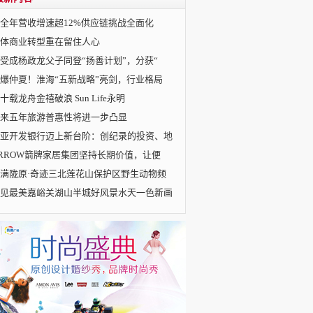
2全年营收增速超12%供应链挑战全面化
体商业转型重在留住人心
受成杨政龙父子同登“扬善计划”，分获“
爆仲夏！淮海“五新战略”亮剑，行业格局
十载龙舟金禧破浪 Sun Life永明
来五年旅游普惠性将进一步凸显
亚开发银行迈上新台阶：创纪录的投资、地
RROW箭牌家居集团坚持长期价值，让便
满陇原·奇迹三北莲花山保护区野生动物频
见最美嘉峪关湖山半城好风景水天一色新画