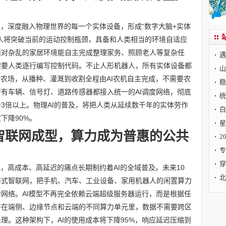
制，深度融入物理世界的每一个实体设备，形成“数字大脑+实体
人将突破当前的运动控制瓶颈，具备和人类相当的环境自适应
面对杂乱的家居环境能自主完成整理家务、照顾老人等复杂任
遇
需要人类逐行编写控制代码。不止人形机器人，所有实体设备都
山
业农场，从播种、灌溉到收割全程由AI农机自主完成，不需要农
稳
有车辆、信号灯、道路传感器都接入统一的AI调度网络，彻底
统
3倍以上。物理AI的普及，将把人类从延续数千年的实体劳作
白
下降90%。
星
智联网成型，算力成为普惠的公共
2
专
穿
心，高成本、高延迟的痛点长期制约着AI的全域普及。未来10
北
布式智联网，把手机、汽车、工业设备、家用机器人的闲置算力
网络。AI模型不再完全依赖云端超级服务器运行，而是根据任
署在端侧、边缘节点和云端的不同算力单元里，数据不需要跨区
理。这种架构下，AI的使用成本将下降95%，响应延迟压缩到