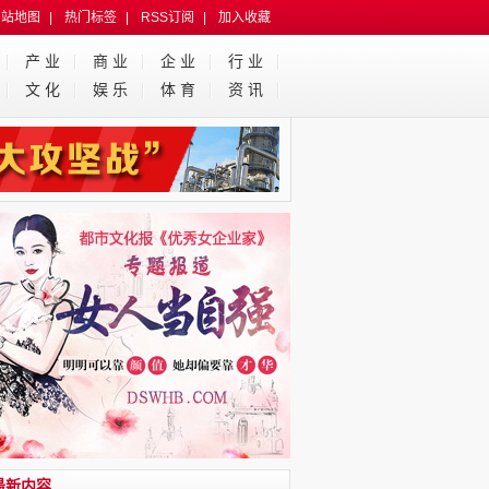
网站地图
|
热门标签
|
RSS订阅
|
加入收藏
产 业
商 业
企 业
行 业
文 化
娱 乐
体 育
资 讯
最新内容