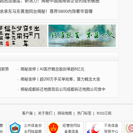
跑出加速度、新活力！揭秘中国独角兽企业的成长破圈
余承东马东黄渤同台揭秘！尊界S800内饰奢华首曝
展新势
揭秘涨停丨AI医疗概念股封单超8亿元
揭秘涨停丨超200万手买单抢筹，算力概念大涨
揭秘成都拆迁地图背后公司成都拆迁地图公司曾中
客户端
|
关于我们
|
网站地图
|
热门标签
|
RSS订阅