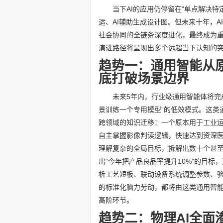
当下AI的应用仍停留在“单点解决
运、AI辅助生成设计图。但未来十年，A
社会协同的全链条深度进化，最终成为
演进路径将呈现出多个远超当下认知的
趋势一：通用智能从
底打破场景边界
未来5年内，行业级通用智能体将完
景训练一个专用模型”的低效模式。这类
跨领域的知识迁移：一个原本用于工业
自主掌握影像判读逻辑，快速达到资深
理解复杂的全局目标，拆解出数十个甚
出“今年把产品良品率提升10%”的目
析工艺短板、联动设备系统调整参数、验
的标准化脑力劳动，都将由这类通用智
高阶环节。
趋势二：物理AI全面