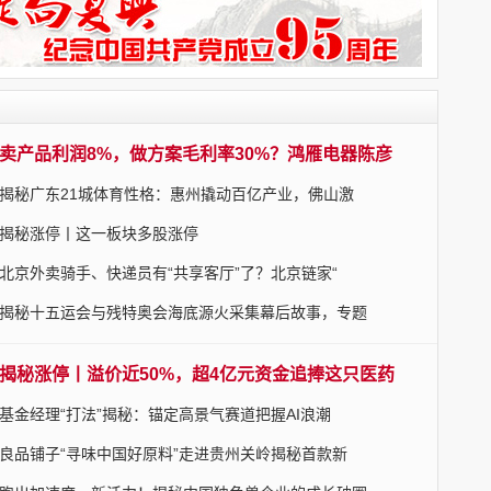
卖产品利润8%，做方案毛利率30%？鸿雁电器陈彦
揭秘广东21城体育性格：惠州撬动百亿产业，佛山激
揭秘涨停丨这一板块多股涨停
北京外卖骑手、快递员有“共享客厅”了？北京链家“
揭秘十五运会与残特奥会海底源火采集幕后故事，专题
揭秘涨停丨溢价近50%，超4亿元资金追捧这只医药
基金经理“打法”揭秘：锚定高景气赛道把握AI浪潮
良品铺子“寻味中国好原料”走进贵州关岭揭秘首款新