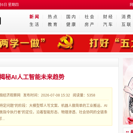
月6日 星期四
新 闻
热 点
国 内
社 会
财 经
消 费
生 活
教 育
健 康
房 产
汽 车
互 联
揭秘AI人工智能未来趋势
观察网 发布时间：2026-07-08 15:32 阅读量：5358
决特定问题”的阶段：大模型帮人写文案、机器人做简单的工业搬运、AI
人类指令执行者”的定位，沿着智能形态、物理渗透、社会协同的全链条
..