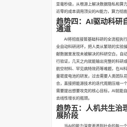
亚毫秒级，从根源上解决数据隐私和算
近零的成本调用顶尖的AI能力，算力彻
趋势四：AI驱动科研
通道
AI将彻底接管基础科研的全流程执行
全自动科研闭环，把人类从繁琐的实验操
献数据里发现未被解决的科研空白，自
行验证，几天之内就能输出完整的科研
航空材料、罕见病特效药等难题，在AI
量密度电池的研发，过去需要人类团队花费
合，直接把能源技术的迭代周期压缩一个
需要提出想要攻克的核心目标，AI就能
去线性增长的瓶颈。
趋势五：人机共生治
展阶段
当AI的能力深度渗透到社会的每一个