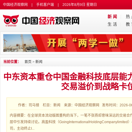
中国经济观察网
|
手机客户端
|
2026年8月9日 星期日
新 闻
热
生 活
教
当前位置：
首页
>
新闻
中东资本重仓中国金融科技底层能力
交易溢价到战略卡
作者：司马错 栏目：新闻 来源：中国经济观察网 发布时间：2026-06-08
内容摘要：在全球资本流动版图重构的当下，一笔不张扬却意味深远的交易合
层中引发持续讨论。高盈科技（GoingInternationalHoldingCompanyli
司，主动终止I...