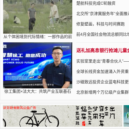
楚航科技完成C轮融资
北交所“京津冀服务年”全面推
修复壁画，科技与时间赛跑
前4月全国社会物流总额同比增
从个体困境到代际情绪：一部作品的前
送礼加高息银行抢滩儿童
实验室里走出“青春合伙人”
全球长线资金加速涌入外资重
沙磁致远投资企业蓝电科技更
徐工集团×法大大：共筑产业互联基石
北京新增两个万亿级产业集群