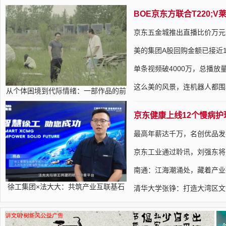
BOE京东方联合T220;
京东五金城推出直播比价万元悬
美的集团A股回购金额已接近1
单条视频破4000万，总播放
这么美的风景，连机器人都围
从个体困境到代际情绪：一部作品的前
京东健康上线12个慢病
最高年薪达千万，名创优品发
京东工业通过聆讯，刘强东将
南通：江海潮涌处，藏着产业
徐工集团×法大大：共筑产业互联基石
清华大学张铮：打造大湾区文