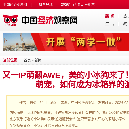
中国经济观察网
|
手机客户端
|
2026年8月8日 星期六
新 闻
热
生 活
教
当前位置：
首页
>
新闻
又一IP萌翻AWE，美的小冰狗来
萌宠，如何成为冰箱界的
作者：聂荌 栏目：新闻 来源：中国经济观察网 发布时间：2026-03-16
内容摘要：萌趣IP惊艳出圈，打破家电冰冷印象什么样的IP，能让冰冷的家电瞬
京东联手打造的小冰狗IP表示“这道题我会”！这只带着京东红心的萌趣小家伙
全场吸睛焦点，不仅让其代言的京东专属小...