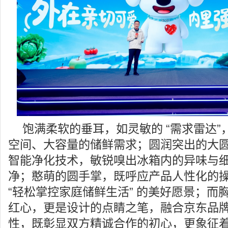
饱满柔软的垂耳，如灵敏的 “需求雷达
空间、大容量的储鲜需求；圆润突出的大圆鼻，
智能净化技术，敏锐嗅出冰箱内的异味与
净；憨萌的圆手掌，既呼应产品人性化的
“轻松掌控家庭储鲜生活” 的美好愿景；而
红心，更是设计的点睛之笔，融合京东品
性，既彰显双方精诚合作的初心，更象征